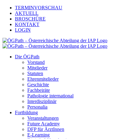
Zum
TERMINVORSCHAU
Inhalt
AKTUELL
springen
BROSCHÜRE
KONTAKT
LOGIN
Die ÖGPath
Vorstand
Mitglieder
Statuten
Ehrenmitglieder
Geschichte
Fachbeiräte
Pathologie international
Interdisziplinär
Personalia
Fortbildung
Veranstaltungen
Future Academy
DFP für ÄrztInnen
E-Learning