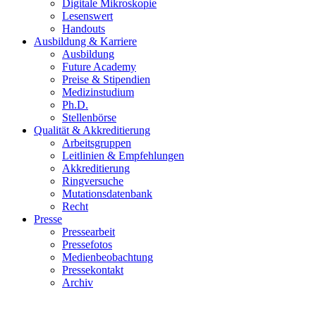
Digitale Mikroskopie
Lesenswert
Handouts
Ausbildung & Karriere
Ausbildung
Future Academy
Preise & Stipendien
Medizinstudium
Ph.D.
Stellenbörse
Qualität & Akkreditierung
Arbeitsgruppen
Leitlinien & Empfehlungen
Akkreditierung
Ringversuche
Mutationsdatenbank
Recht
Presse
Pressearbeit
Pressefotos
Medienbeobachtung
Pressekontakt
Archiv
Offener Brief des