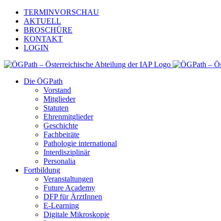
Zum
TERMINVORSCHAU
Inhalt
AKTUELL
springen
BROSCHÜRE
KONTAKT
LOGIN
Die ÖGPath
Vorstand
Mitglieder
Statuten
Ehrenmitglieder
Geschichte
Fachbeiräte
Pathologie international
Interdisziplinär
Personalia
Fortbildung
Veranstaltungen
Future Academy
DFP für ÄrztInnen
E-Learning
Digitale Mikroskopie