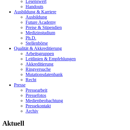
Lesenswert
Handouts
Ausbildung & Karriere
Ausbildung
Future Academy
Preise & Stipendien
Medizinstudium
Ph.D.
Stellenbörse
Qualität & Akkreditierung
Arbeitsgruppen
Leitlinien & Empfehlungen
Akkreditierung
Ringversuche
Mutationsdatenbank
Recht
Presse
Pressearbeit
Pressefotos
Medienbeobachtung
Pressekontakt
Archiv
Aktuell