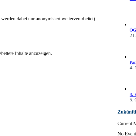
werden dabei nur anonymisiert weiterverarbeitet)
ÖGP
21.
bettete Inhalte anzuzeigen.
Pan
4.
8. 
5. 
Zukünfti
Current 
No Event