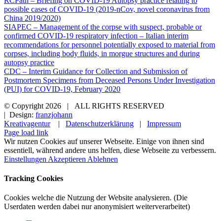
RCPath – Briefing on COVID-19 Autopsy practice relating to
possible cases of COVID-19 (2019-nCov, novel coronavirus from
China 2019/2020)
SIAPEC – Management of the corpse with suspect, probable or
confirmed COVID-19 respiratory infection – Italian interim
recommendations for personnel potentially exposed to material from
corpses, including body fluids, in morgue structures and during
autopsy practice
CDC – Interim Guidance for Collection and Submission of
Postmortem Specimens from Deceased Persons Under Investigation
(PUI) for COVID-19, February 2020
© Copyright
2026 | ALL RIGHTS RESERVED
| Design:
franzjohann
Kreativagentur
|
Datenschutzerklärung
|
Impressum
Page load link
Wir nutzen Cookies auf unserer Webseite. Einige von ihnen sind
essentiell, während andere uns helfen, diese Webseite zu verbessern.
Einstellungen
Akzeptieren
Ablehnen
Tracking Cookies
Cookies welche die Nutzung der Website analysieren. (Die
Userdaten werden dabei nur anonymisiert weiterverarbeitet)