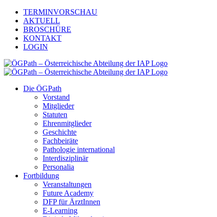
Zum
TERMINVORSCHAU
Inhalt
AKTUELL
springen
BROSCHÜRE
KONTAKT
LOGIN
Die ÖGPath
Vorstand
Mitglieder
Statuten
Ehrenmitglieder
Geschichte
Fachbeiräte
Pathologie international
Interdisziplinär
Personalia
Fortbildung
Veranstaltungen
Future Academy
DFP für ÄrztInnen
E-Learning