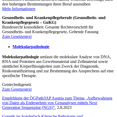
den bisherigen Bestimmungen ihren Beruf auszuüben
Mehr Informationen
Gesundheits- und Krankenpflegeberufe (Gesundheits- und
Krankenpflegegesetz – GuKG)
Bundesrecht konsolidiert: Gesamte Rechtsvorschrift für
Gesundheits- und Krankenpflegegesetz, Geltende Fassung
Zum Gesetzestext
Molekularpathologie
Molekularpathologie
umfasst die molekulare Analyse von DNA,
RNA und Proteinen aus Gewebsmaterial und Zellmaterial sowie
sämtlicher Körperflüssigkeiten zum Zweck der Diagnostik,
Risikostratifizierung und zur Bestimmung des Ansprechens auf eine
spezifische Therapie.
Gentechnikgesetz
Zum Gesetzestext
Empfehlung der ÖGPath/IAP Austria zum Thema „Aufbewahrung
von Daten als Endergebnis von Genanalysen mittels Next
Generation Sequenzing (NGS)“
, 2.8.2023
Genetik im Sonderfach Klinische Pathologie und