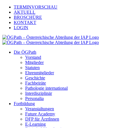
Zum
TERMINVORSCHAU
Inhalt
AKTUELL
springen
BROSCHÜRE
KONTAKT
LOGIN
Die ÖGPath
Vorstand
Mitglieder
Statuten
Ehrenmitglieder
Geschichte
Fachbeiräte
Pathologie international
Interdisziplinär
Personalia
Fortbildung
Veranstaltungen
Future Academy
DFP für ÄrztInnen
E-Learning