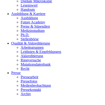
Digitale Mikroskopie
Lesenswert
Handouts
Ausbildung & Karriere
Ausbildung
Future Academy
Preise & Stipendien
Medizinstudium
Ph.D.
Stellenbörse
Qualität & Akkreditierung
Arbeitsgruppen
Leitlinien & Empfehlungen
Akkreditierung
Ringversuche
Mutationsdatenbank
Recht
Presse
Pressearbeit
Pressefotos
Medienbeobachtung
Pressekontakt
Archiv
Bericht in ORF