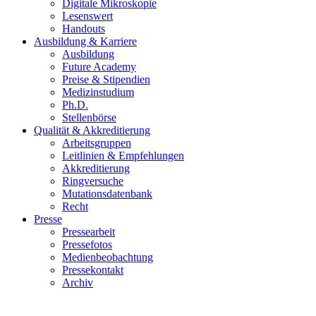
Digitale Mikroskopie
Lesenswert
Handouts
Ausbildung & Karriere
Ausbildung
Future Academy
Preise & Stipendien
Medizinstudium
Ph.D.
Stellenbörse
Qualität & Akkreditierung
Arbeitsgruppen
Leitlinien & Empfehlungen
Akkreditierung
Ringversuche
Mutationsdatenbank
Recht
Presse
Pressearbeit
Pressefotos
Medienbeobachtung
Pressekontakt
Archiv
Patho.Pulmo.Tumor.Talk