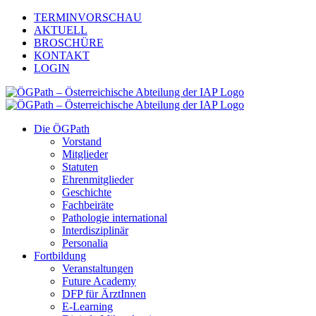
Zum
TERMINVORSCHAU
Inhalt
AKTUELL
springen
BROSCHÜRE
KONTAKT
LOGIN
Die ÖGPath
Vorstand
Mitglieder
Statuten
Ehrenmitglieder
Geschichte
Fachbeiräte
Pathologie international
Interdisziplinär
Personalia
Fortbildung
Veranstaltungen
Future Academy
DFP für ÄrztInnen
E-Learning