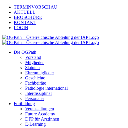
Zum
TERMINVORSCHAU
Inhalt
AKTUELL
springen
BROSCHÜRE
KONTAKT
LOGIN
Die ÖGPath
Vorstand
Mitglieder
Statuten
Ehrenmitglieder
Geschichte
Fachbeiräte
Pathologie international
Interdisziplinär
Personalia
Fortbildung
Veranstaltungen
Future Academy
DFP für ÄrztInnen
E-Learning