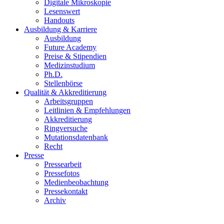
Digitale Mikroskopie
Lesenswert
Handouts
Ausbildung & Karriere
Ausbildung
Future Academy
Preise & Stipendien
Medizinstudium
Ph.D.
Stellenbörse
Qualität & Akkreditierung
Arbeitsgruppen
Leitlinien & Empfehlungen
Akkreditierung
Ringversuche
Mutationsdatenbank
Recht
Presse
Pressearbeit
Pressefotos
Medienbeobachtung
Pressekontakt
Archiv
Informationen zum