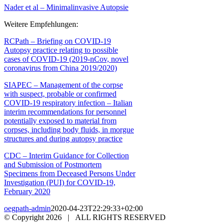
Nader et al – Minimalinvasive Autopsie
Weitere Empfehlungen:
RCPath – Briefing on COVID-19
Autopsy practice relating to possible
cases of COVID-19 (2019-nCov, novel
coronavirus from China 2019/2020)
SIAPEC – Management of the corpse
with suspect, probable or confirmed
COVID-19 respiratory infection – Italian
interim recommendations for personnel
potentially exposed to material from
corpses, including body fluids, in morgue
structures and during autopsy practice
CDC – Interim Guidance for Collection
and Submission of Postmortem
Specimens from Deceased Persons Under
Investigation (PUI) for COVID-19,
February 2020
oegpath-admin
2020-04-23T22:29:33+02:00
© Copyright
2026 | ALL RIGHTS RESERVED