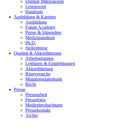
Digitale Mikroskopie
Lesenswert
Handouts
Ausbildung & Karriere
Ausbildung
Future Academy
Preise & Stipendien
Medizinstudium
Ph.D.
Stellenbörse
Qualität & Akkreditierung
Arbeitsgruppen
Leitlinien & Empfehlungen
Akkreditierung
Ringversuche
Mutationsdatenbank
Recht
Presse
Pressearbeit
Pressefotos
Medienbeobachtung
Pressekontakt
Archiv
Obduktion im