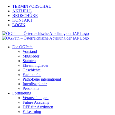
Zum
TERMINVORSCHAU
Inhalt
AKTUELL
springen
BROSCHÜRE
KONTAKT
LOGIN
Die ÖGPath
Vorstand
Mitglieder
Statuten
Ehrenmitglieder
Geschichte
Fachbeiräte
Pathologie international
Interdisziplinär
Personalia
Fortbildung
Veranstaltungen
Future Academy
DFP für ÄrztInnen
E-Learning