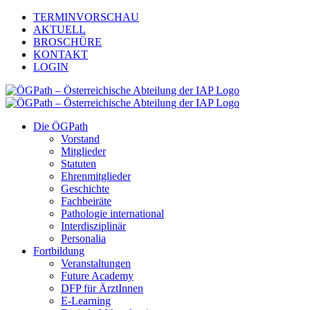
Zum
TERMINVORSCHAU
Inhalt
AKTUELL
springen
BROSCHÜRE
KONTAKT
LOGIN
Die ÖGPath
Vorstand
Mitglieder
Statuten
Ehrenmitglieder
Geschichte
Fachbeiräte
Pathologie international
Interdisziplinär
Personalia
Fortbildung
Veranstaltungen
Future Academy
DFP für ÄrztInnen
E-Learning