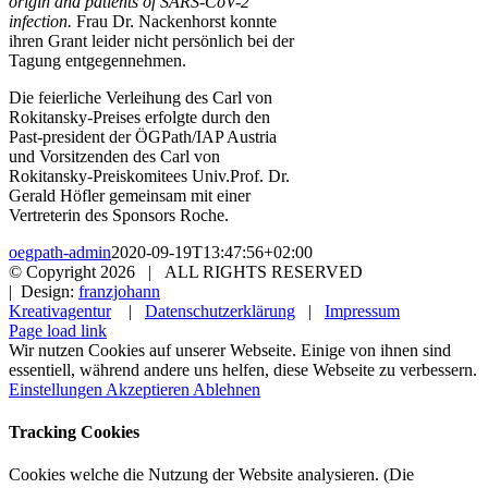
origin and patients of SARS-CoV-2
infection.
Frau Dr. Nackenhorst konnte
ihren Grant leider nicht persönlich bei der
Tagung entgegennehmen.
Die feierliche Verleihung des Carl von
Rokitansky-Preises erfolgte durch den
Past-president der ÖGPath/IAP Austria
und Vorsitzenden des Carl von
Rokitansky-Preiskomitees Univ.Prof. Dr.
Gerald Höfler gemeinsam mit einer
Vertreterin des Sponsors Roche.
oegpath-admin
2020-09-19T13:47:56+02:00
© Copyright
2026 | ALL RIGHTS RESERVED
| Design:
franzjohann
Kreativagentur
|
Datenschutzerklärung
|
Impressum
Page load link
Wir nutzen Cookies auf unserer Webseite. Einige von ihnen sind
essentiell, während andere uns helfen, diese Webseite zu verbessern.
Einstellungen
Akzeptieren
Ablehnen
Tracking Cookies
Cookies welche die Nutzung der Website analysieren. (Die