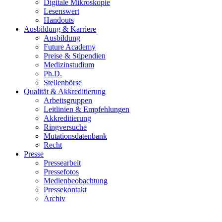
Digitale Mikroskopie
Lesenswert
Handouts
Ausbildung & Karriere
Ausbildung
Future Academy
Preise & Stipendien
Medizinstudium
Ph.D.
Stellenbörse
Qualität & Akkreditierung
Arbeitsgruppen
Leitlinien & Empfehlungen
Akkreditierung
Ringversuche
Mutationsdatenbank
Recht
Presse
Pressearbeit
Pressefotos
Medienbeobachtung
Pressekontakt
Archiv
Carl von