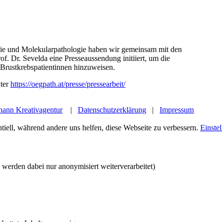
altende Eingriffe
logie und Molekularpathologie haben wir gemeinsam mit den
of. Dr. Sevelda eine Presseaussendung initiiert, um die
Brustkrebspatientinnen hinzuweisen.
nter
https://oegpath.at/presse/pressearbeit/
hann Kreativagentur
|
Datenschutzerklärung
|
Impressum
tiell, während andere uns helfen, diese Webseite zu verbessern.
Einste
werden dabei nur anonymisiert weiterverarbeitet)