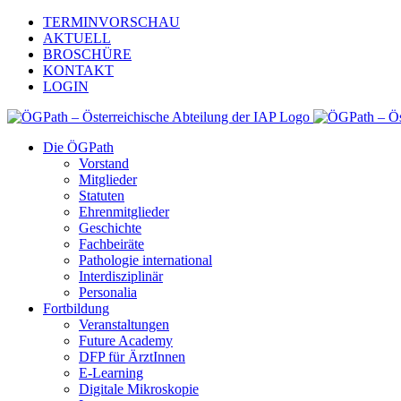
Zum
TERMINVORSCHAU
Inhalt
AKTUELL
springen
BROSCHÜRE
KONTAKT
LOGIN
Die ÖGPath
Vorstand
Mitglieder
Statuten
Ehrenmitglieder
Geschichte
Fachbeiräte
Pathologie international
Interdisziplinär
Personalia
Fortbildung
Veranstaltungen
Future Academy
DFP für ÄrztInnen
E-Learning
Digitale Mikroskopie