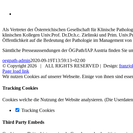
verbessertes Überleben und mehr brusterh
12. November 2018
A
ls Vertreter der Österreichischen Gesellschaft für Klinische Patho
klinischen Kollegen Univ.Prof. Dr.Dr.h.c. Zielinski und Prim. Univ.Pr
Öffentlichkeit auf die Bedeutung der Pathologie im Management von 
Sämtliche Presseaussendungen der ÖGPath/IAP Austria finden Sie u
oegpath-admin
2020-09-19T13:59:13+02:00
© Copyright
2026 | ALL RIGHTS RESERVED | Design:
franzjo
Page load link
Wir nutzen Cookies auf unserer Webseite. Einige von ihnen sind essen
Tracking Cookies
Cookies welche die Nutzung der Website analysieren. (Die Userdaten 
Tracking Cookies
Third Party Embeds