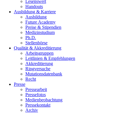
Lesenswert
Handouts
Ausbildung & Karriere
Ausbildung
Future Academy
Preise & Stipendien
Medizinstudium
Ph.D.
Stellenbörse
Qualität & Akkreditierung
Arbeitsgruppen
Leitlinien & Empfehlungen
Akkreditierung
Ringversuche
Mutationsdatenbank
Recht
Presse
Pressearbeit
Pressefotos
Medienbeobachtung
Pressekontakt
Archiv
Presseaussendung: Brustkrebs: Patientine