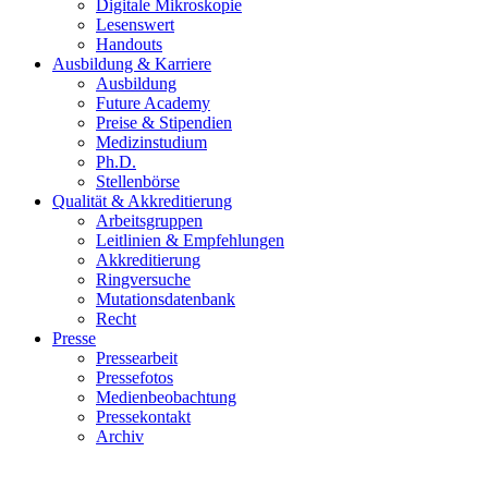
Digitale Mikroskopie
Lesenswert
Handouts
Ausbildung & Karriere
Ausbildung
Future Academy
Preise & Stipendien
Medizinstudium
Ph.D.
Stellenbörse
Qualität & Akkreditierung
Arbeitsgruppen
Leitlinien & Empfehlungen
Akkreditierung
Ringversuche
Mutationsdatenbank
Recht
Presse
Pressearbeit
Pressefotos
Medienbeobachtung
Pressekontakt
Archiv
Fall des Monats