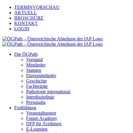
Zum
TERMINVORSCHAU
Inhalt
AKTUELL
springen
BROSCHÜRE
KONTAKT
LOGIN
Die ÖGPath
Vorstand
Mitglieder
Statuten
Ehrenmitglieder
Geschichte
Fachbeiräte
Pathologie international
Interdisziplinär
Personalia
Fortbildung
Veranstaltungen
Future Academy
DFP für ÄrztInnen
E-Learning