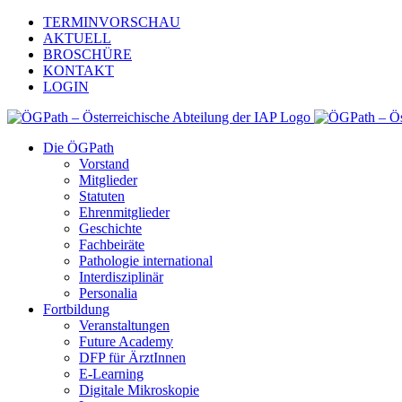
Zum
TERMINVORSCHAU
Inhalt
AKTUELL
springen
BROSCHÜRE
KONTAKT
LOGIN
Die ÖGPath
Vorstand
Mitglieder
Statuten
Ehrenmitglieder
Geschichte
Fachbeiräte
Pathologie international
Interdisziplinär
Personalia
Fortbildung
Veranstaltungen
Future Academy
DFP für ÄrztInnen
E-Learning
Digitale Mikroskopie