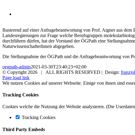
NaturwissenschafterInnen
Neuigkeiten • 30. März 2021
B
asierend auf einer Anfragebeantwortung von Prof. Aigner aus dem 
Landesregierungen zur Frage welche Berufsgruppen molekularbiolo
durchführen dürfen, hat der Vorstand der ÖGPath eine Stellungnahm
NaturwissenschafterInnen abgegeben.
Die Stellungnahme der ÖGPath und die Anfragebeantwortung von Pro
oegpath-admin
2021-03-30T23:40:23+02:00
© Copyright
2026 | ALL RIGHTS RESERVED | Design:
franzjo
Page load link
Wir nutzen Cookies auf unserer Webseite. Einige von ihnen sind essen
Tracking Cookies
Cookies welche die Nutzung der Website analysieren. (Die Userdaten 
Tracking Cookies
Third Party Embeds