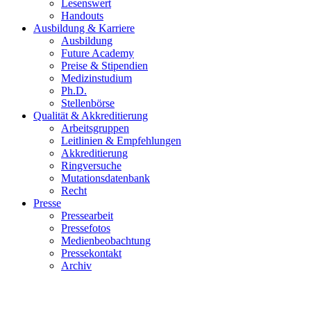
Lesenswert
Handouts
Ausbildung & Karriere
Ausbildung
Future Academy
Preise & Stipendien
Medizinstudium
Ph.D.
Stellenbörse
Qualität & Akkreditierung
Arbeitsgruppen
Leitlinien & Empfehlungen
Akkreditierung
Ringversuche
Mutationsdatenbank
Recht
Presse
Pressearbeit
Pressefotos
Medienbeobachtung
Pressekontakt
Archiv
Stellungnahme zur Öffnung des MTDG-Ber