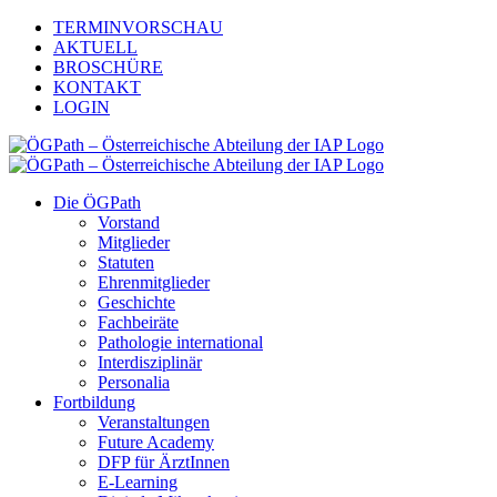
Zum
TERMINVORSCHAU
Inhalt
AKTUELL
springen
BROSCHÜRE
KONTAKT
LOGIN
Die ÖGPath
Vorstand
Mitglieder
Statuten
Ehrenmitglieder
Geschichte
Fachbeiräte
Pathologie international
Interdisziplinär
Personalia
Fortbildung
Veranstaltungen
Future Academy
DFP für ÄrztInnen
E-Learning