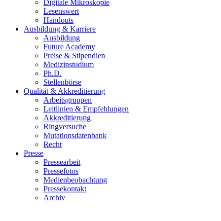
Digitale Mikroskopie
Lesenswert
Handouts
Ausbildung & Karriere
Ausbildung
Future Academy
Preise & Stipendien
Medizinstudium
Ph.D.
Stellenbörse
Qualität & Akkreditierung
Arbeitsgruppen
Leitlinien & Empfehlungen
Akkreditierung
Ringversuche
Mutationsdatenbank
Recht
Presse
Pressearbeit
Pressefotos
Medienbeobachtung
Pressekontakt
Archiv
ÖGPath im