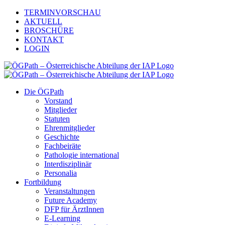
Zum
TERMINVORSCHAU
Inhalt
AKTUELL
springen
BROSCHÜRE
KONTAKT
LOGIN
Die ÖGPath
Vorstand
Mitglieder
Statuten
Ehrenmitglieder
Geschichte
Fachbeiräte
Pathologie international
Interdisziplinär
Personalia
Fortbildung
Veranstaltungen
Future Academy
DFP für ÄrztInnen
E-Learning