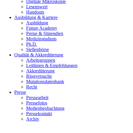
Digitale Mikroskopie
Lesenswert
Handouts
Ausbildung & Karriere
Ausbildung
Future Academy
Preise & Stipendien
Medizinstudium
Ph.D.
Stellenbörse
Qualität & Akkreditierung
Arbeitsgruppen
Leitlinien & Empfehlungen
Akkreditierung
Ringversuche
Mutationsdatenbank
Recht
Presse
Pressearbeit
Pressefotos
Medienbeobachtung
Pressekontakt
Archiv
Basiskurs