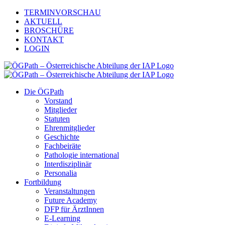
Zum
TERMINVORSCHAU
Inhalt
AKTUELL
springen
BROSCHÜRE
KONTAKT
LOGIN
Die ÖGPath
Vorstand
Mitglieder
Statuten
Ehrenmitglieder
Geschichte
Fachbeiräte
Pathologie international
Interdisziplinär
Personalia
Fortbildung
Veranstaltungen
Future Academy
DFP für ÄrztInnen
E-Learning