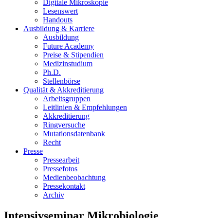
Digitale Mikroskopie
Lesenswert
Handouts
Ausbildung & Karriere
Ausbildung
Future Academy
Preise & Stipendien
Medizinstudium
Ph.D.
Stellenbörse
Qualität & Akkreditierung
Arbeitsgruppen
Leitlinien & Empfehlungen
Akkreditierung
Ringversuche
Mutationsdatenbank
Recht
Presse
Pressearbeit
Pressefotos
Medienbeobachtung
Pressekontakt
Archiv
Intensivseminar Mikrobiologie