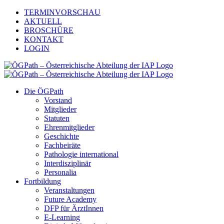
Zum
TERMINVORSCHAU
Inhalt
AKTUELL
springen
BROSCHÜRE
KONTAKT
LOGIN
Die ÖGPath
Vorstand
Mitglieder
Statuten
Ehrenmitglieder
Geschichte
Fachbeiräte
Pathologie international
Interdisziplinär
Personalia
Fortbildung
Veranstaltungen
Future Academy
DFP für ÄrztInnen
E-Learning