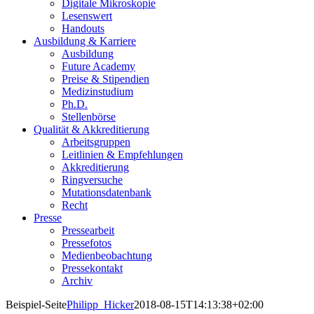
Digitale Mikroskopie
Lesenswert
Handouts
Ausbildung & Karriere
Ausbildung
Future Academy
Preise & Stipendien
Medizinstudium
Ph.D.
Stellenbörse
Qualität & Akkreditierung
Arbeitsgruppen
Leitlinien & Empfehlungen
Akkreditierung
Ringversuche
Mutationsdatenbank
Recht
Presse
Pressearbeit
Pressefotos
Medienbeobachtung
Pressekontakt
Archiv
Beispiel-Seite
Philipp_Hicker
2018-08-15T14:13:38+02:00