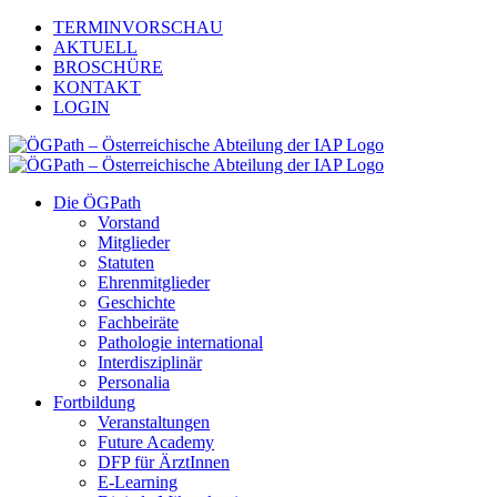
Zum
TERMINVORSCHAU
Inhalt
AKTUELL
springen
BROSCHÜRE
KONTAKT
LOGIN
Die ÖGPath
Vorstand
Mitglieder
Statuten
Ehrenmitglieder
Geschichte
Fachbeiräte
Pathologie international
Interdisziplinär
Personalia
Fortbildung
Veranstaltungen
Future Academy
DFP für ÄrztInnen
E-Learning