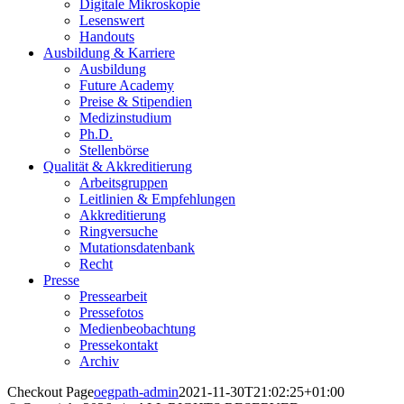
Digitale Mikroskopie
Lesenswert
Handouts
Ausbildung & Karriere
Ausbildung
Future Academy
Preise & Stipendien
Medizinstudium
Ph.D.
Stellenbörse
Qualität & Akkreditierung
Arbeitsgruppen
Leitlinien & Empfehlungen
Akkreditierung
Ringversuche
Mutationsdatenbank
Recht
Presse
Pressearbeit
Pressefotos
Medienbeobachtung
Pressekontakt
Archiv
Checkout Page
oegpath-admin
2021-11-30T21:02:25+01:00