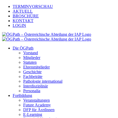
Zum
TERMINVORSCHAU
Inhalt
AKTUELL
springen
BROSCHÜRE
KONTAKT
LOGIN
Die ÖGPath
Vorstand
Mitglieder
Statuten
Ehrenmitglieder
Geschichte
Fachbeiräte
Pathologie international
Interdisziplinär
Personalia
Fortbildung
Veranstaltungen
Future Academy
DFP für ÄrztInnen
E-Learning