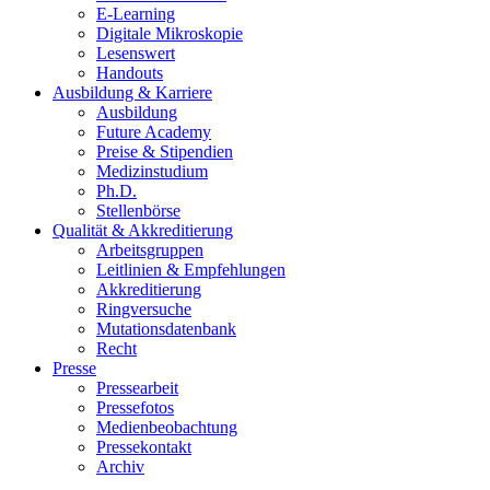
E-Learning
Digitale Mikroskopie
Lesenswert
Handouts
Ausbildung & Karriere
Ausbildung
Future Academy
Preise & Stipendien
Medizinstudium
Ph.D.
Stellenbörse
Qualität & Akkreditierung
Arbeitsgruppen
Leitlinien & Empfehlungen
Akkreditierung
Ringversuche
Mutationsdatenbank
Recht
Presse
Pressearbeit
Pressefotos
Medienbeobachtung
Pressekontakt
Archiv