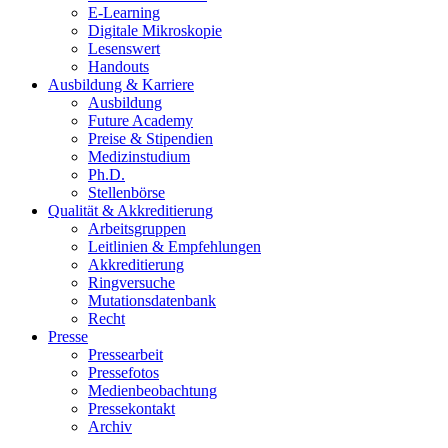
E-Learning
Digitale Mikroskopie
Lesenswert
Handouts
Ausbildung & Karriere
Ausbildung
Future Academy
Preise & Stipendien
Medizinstudium
Ph.D.
Stellenbörse
Qualität & Akkreditierung
Arbeitsgruppen
Leitlinien & Empfehlungen
Akkreditierung
Ringversuche
Mutationsdatenbank
Recht
Presse
Pressearbeit
Pressefotos
Medienbeobachtung
Pressekontakt
Archiv