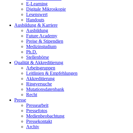
E-Learning
Digitale Mikroskopie
Lesenswert
Handouts
Ausbildung & Karriere
Ausbildung
Future Academy
Preise & Stipendien
Medizinstudium
Ph.D.
Stellenbörse
Qualität & Akkreditierung
Arbeitsgruppen
Leitlinien & Empfehlungen
Akkreditierung
Ringversuche
Mutationsdatenbank
Recht
Presse
Pressearbeit
Pressefotos
Medienbeobachtung
Pressekontakt
Archiv