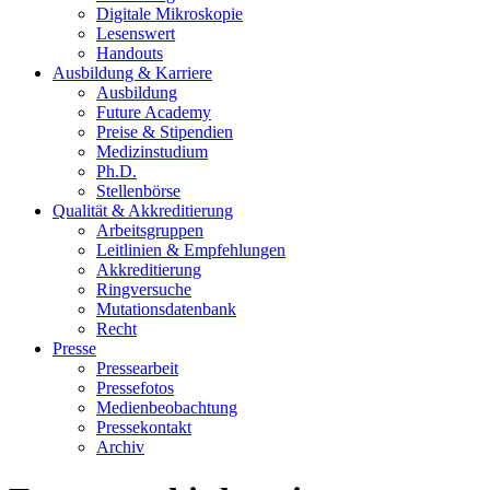
Digitale Mikroskopie
Lesenswert
Handouts
Ausbildung & Karriere
Ausbildung
Future Academy
Preise & Stipendien
Medizinstudium
Ph.D.
Stellenbörse
Qualität & Akkreditierung
Arbeitsgruppen
Leitlinien & Empfehlungen
Akkreditierung
Ringversuche
Mutationsdatenbank
Recht
Presse
Pressearbeit
Pressefotos
Medienbeobachtung
Pressekontakt
Archiv