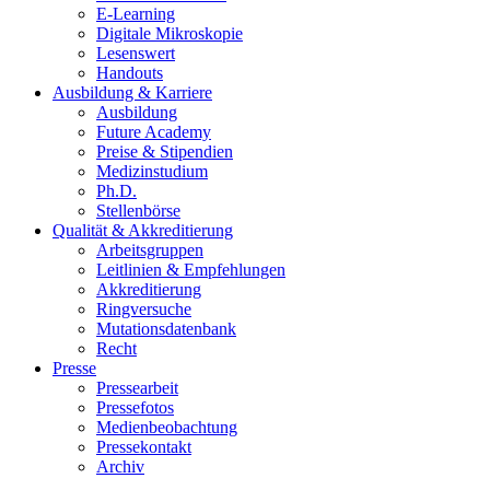
E-Learning
Digitale Mikroskopie
Lesenswert
Handouts
Ausbildung & Karriere
Ausbildung
Future Academy
Preise & Stipendien
Medizinstudium
Ph.D.
Stellenbörse
Qualität & Akkreditierung
Arbeitsgruppen
Leitlinien & Empfehlungen
Akkreditierung
Ringversuche
Mutationsdatenbank
Recht
Presse
Pressearbeit
Pressefotos
Medienbeobachtung
Pressekontakt
Archiv