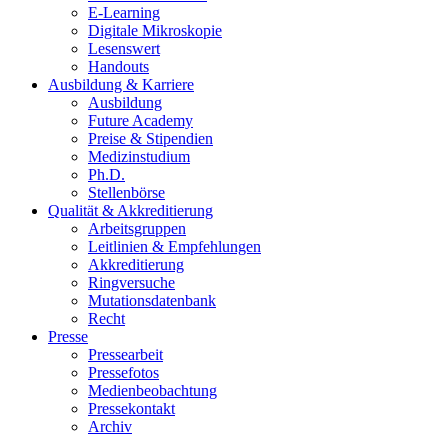
E-Learning
Digitale Mikroskopie
Lesenswert
Handouts
Ausbildung & Karriere
Ausbildung
Future Academy
Preise & Stipendien
Medizinstudium
Ph.D.
Stellenbörse
Qualität & Akkreditierung
Arbeitsgruppen
Leitlinien & Empfehlungen
Akkreditierung
Ringversuche
Mutationsdatenbank
Recht
Presse
Pressearbeit
Pressefotos
Medienbeobachtung
Pressekontakt
Archiv