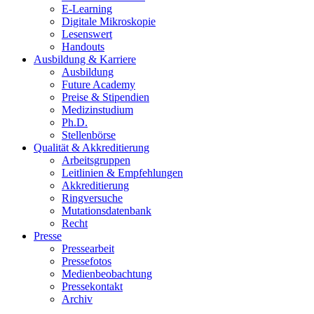
E-Learning
Digitale Mikroskopie
Lesenswert
Handouts
Ausbildung & Karriere
Ausbildung
Future Academy
Preise & Stipendien
Medizinstudium
Ph.D.
Stellenbörse
Qualität & Akkreditierung
Arbeitsgruppen
Leitlinien & Empfehlungen
Akkreditierung
Ringversuche
Mutationsdatenbank
Recht
Presse
Pressearbeit
Pressefotos
Medienbeobachtung
Pressekontakt
Archiv