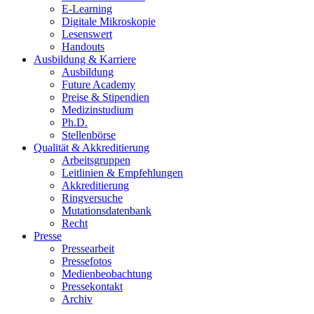
E-Learning
Digitale Mikroskopie
Lesenswert
Handouts
Ausbildung & Karriere
Ausbildung
Future Academy
Preise & Stipendien
Medizinstudium
Ph.D.
Stellenbörse
Qualität & Akkreditierung
Arbeitsgruppen
Leitlinien & Empfehlungen
Akkreditierung
Ringversuche
Mutationsdatenbank
Recht
Presse
Pressearbeit
Pressefotos
Medienbeobachtung
Pressekontakt
Archiv