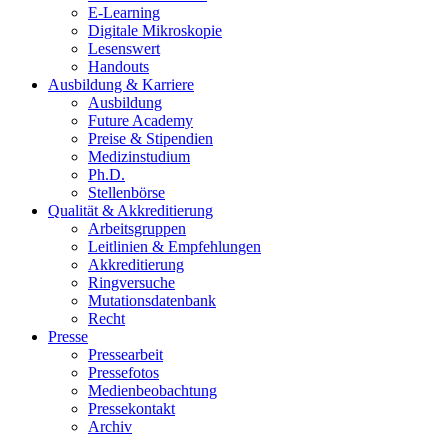
E-Learning
Digitale Mikroskopie
Lesenswert
Handouts
Ausbildung & Karriere
Ausbildung
Future Academy
Preise & Stipendien
Medizinstudium
Ph.D.
Stellenbörse
Qualität & Akkreditierung
Arbeitsgruppen
Leitlinien & Empfehlungen
Akkreditierung
Ringversuche
Mutationsdatenbank
Recht
Presse
Pressearbeit
Pressefotos
Medienbeobachtung
Pressekontakt
Archiv