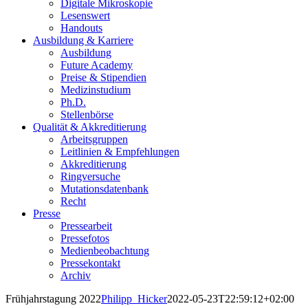
Digitale Mikroskopie
Lesenswert
Handouts
Ausbildung & Karriere
Ausbildung
Future Academy
Preise & Stipendien
Medizinstudium
Ph.D.
Stellenbörse
Qualität & Akkreditierung
Arbeitsgruppen
Leitlinien & Empfehlungen
Akkreditierung
Ringversuche
Mutationsdatenbank
Recht
Presse
Pressearbeit
Pressefotos
Medienbeobachtung
Pressekontakt
Archiv
Frühjahrstagung 2022
Philipp_Hicker
2022-05-23T22:59:12+02:00