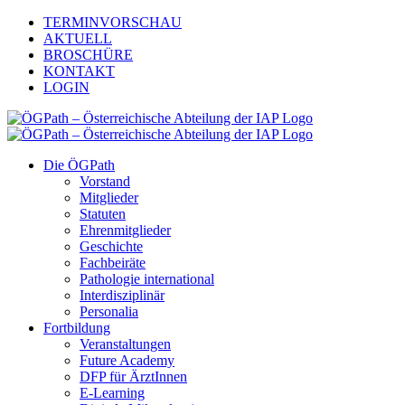
Zum
TERMINVORSCHAU
Inhalt
AKTUELL
springen
BROSCHÜRE
KONTAKT
LOGIN
Die ÖGPath
Vorstand
Mitglieder
Statuten
Ehrenmitglieder
Geschichte
Fachbeiräte
Pathologie international
Interdisziplinär
Personalia
Fortbildung
Veranstaltungen
Future Academy
DFP für ÄrztInnen
E-Learning