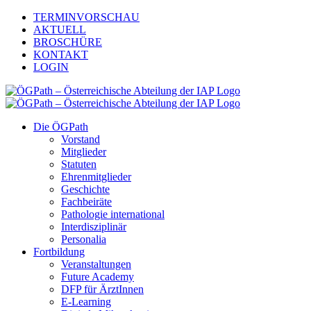
Zum
TERMINVORSCHAU
Inhalt
AKTUELL
springen
BROSCHÜRE
KONTAKT
LOGIN
Die ÖGPath
Vorstand
Mitglieder
Statuten
Ehrenmitglieder
Geschichte
Fachbeiräte
Pathologie international
Interdisziplinär
Personalia
Fortbildung
Veranstaltungen
Future Academy
DFP für ÄrztInnen
E-Learning