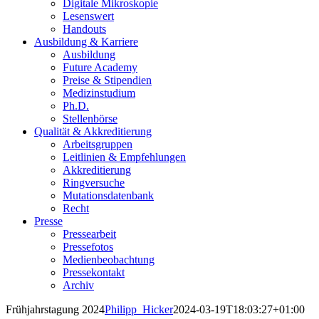
Digitale Mikroskopie
Lesenswert
Handouts
Ausbildung & Karriere
Ausbildung
Future Academy
Preise & Stipendien
Medizinstudium
Ph.D.
Stellenbörse
Qualität & Akkreditierung
Arbeitsgruppen
Leitlinien & Empfehlungen
Akkreditierung
Ringversuche
Mutationsdatenbank
Recht
Presse
Pressearbeit
Pressefotos
Medienbeobachtung
Pressekontakt
Archiv
Frühjahrstagung 2024
Philipp_Hicker
2024-03-19T18:03:27+01:00