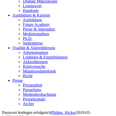
Digitale Mikroskopie
Lesenswert
Handouts
Ausbildung & Karriere
Ausbildung
Future Academy
Preise & Stipendien
Medizinstudium
Ph.D.
Stellenbörse
Qualität & Akkreditierung
Arbeitsgruppen
Leitlinien & Empfehlungen
Akkreditierung
Ringversuche
Mutationsdatenbank
Recht
Presse
Pressearbeit
Pressefotos
Medienbeobachtung
Pressekontakt
Archiv
Passwort festlegen erfolgreich
Philipp_Hicker
2019-03-