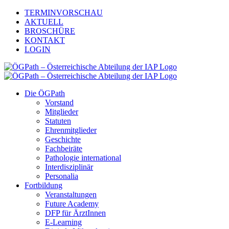
Zum
TERMINVORSCHAU
Inhalt
AKTUELL
springen
BROSCHÜRE
KONTAKT
LOGIN
Die ÖGPath
Vorstand
Mitglieder
Statuten
Ehrenmitglieder
Geschichte
Fachbeiräte
Pathologie international
Interdisziplinär
Personalia
Fortbildung
Veranstaltungen
Future Academy
DFP für ÄrztInnen
E-Learning