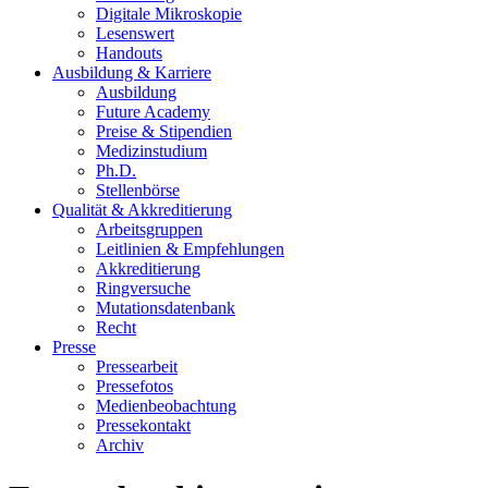
Digitale Mikroskopie
Lesenswert
Handouts
Ausbildung & Karriere
Ausbildung
Future Academy
Preise & Stipendien
Medizinstudium
Ph.D.
Stellenbörse
Qualität & Akkreditierung
Arbeitsgruppen
Leitlinien & Empfehlungen
Akkreditierung
Ringversuche
Mutationsdatenbank
Recht
Presse
Pressearbeit
Pressefotos
Medienbeobachtung
Pressekontakt
Archiv