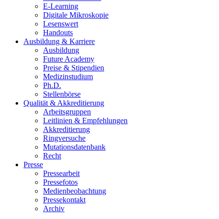
E-Learning
Digitale Mikroskopie
Lesenswert
Handouts
Ausbildung & Karriere
Ausbildung
Future Academy
Preise & Stipendien
Medizinstudium
Ph.D.
Stellenbörse
Qualität & Akkreditierung
Arbeitsgruppen
Leitlinien & Empfehlungen
Akkreditierung
Ringversuche
Mutationsdatenbank
Recht
Presse
Pressearbeit
Pressefotos
Medienbeobachtung
Pressekontakt
Archiv