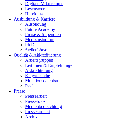
Digitale Mikroskopie
Lesenswert
Handouts
Ausbildung & Karriere
Ausbildung
Future Academy
Preise & Stipendien
Medizinstudium
Ph.D.
Stellenbörse
Qualität & Akkreditierung
Arbeitsgruppen
Leitlinien & Empfehlungen
Akkreditierung
Ringversuche
Mutationsdatenbank
Recht
Presse
Pressearbeit
Pressefotos
Medienbeobachtung
Pressekontakt
Archiv