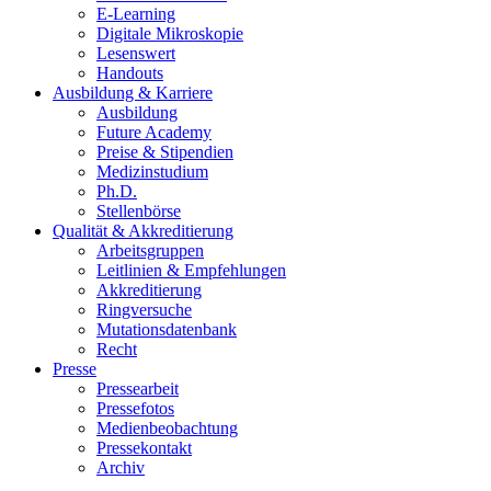
E-Learning
Digitale Mikroskopie
Lesenswert
Handouts
Ausbildung & Karriere
Ausbildung
Future Academy
Preise & Stipendien
Medizinstudium
Ph.D.
Stellenbörse
Qualität & Akkreditierung
Arbeitsgruppen
Leitlinien & Empfehlungen
Akkreditierung
Ringversuche
Mutationsdatenbank
Recht
Presse
Pressearbeit
Pressefotos
Medienbeobachtung
Pressekontakt
Archiv