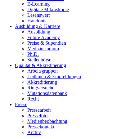
E-Learning
Digitale Mikroskopie
Lesenswert
Handouts
Ausbildung & Karriere
Ausbildung
Future Academy
Preise & Stipendien
Medizinstudium
Ph.D.
Stellenbörse
Qualität & Akkreditierung
Arbeitsgruppen
Leitlinien & Empfehlungen
Akkreditierung
Ringversuche
Mutationsdatenbank
Recht
Presse
Pressearbeit
Pressefotos
Medienbeobachtung
Pressekontakt
Archiv