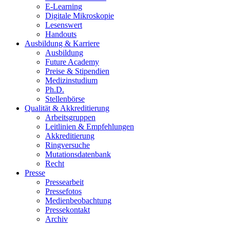
E-Learning
Digitale Mikroskopie
Lesenswert
Handouts
Ausbildung & Karriere
Ausbildung
Future Academy
Preise & Stipendien
Medizinstudium
Ph.D.
Stellenbörse
Qualität & Akkreditierung
Arbeitsgruppen
Leitlinien & Empfehlungen
Akkreditierung
Ringversuche
Mutationsdatenbank
Recht
Presse
Pressearbeit
Pressefotos
Medienbeobachtung
Pressekontakt
Archiv