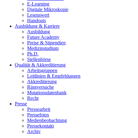
E-Learning
Digitale Mikroskopie
Lesenswert
Handouts
Ausbildung & Karriere
Ausbildung
Future Academy
Preise & Stipendien
Medizinstudium
Ph.D.
Stellenbörse
Qualität & Akkreditierung
Arbeitsgruppen
Leitlinien & Empfehlungen
Akkreditierung
Ringversuche
Mutationsdatenbank
Recht
Presse
Pressearbeit
Pressefotos
Medienbeobachtung
Pressekontakt
Archiv