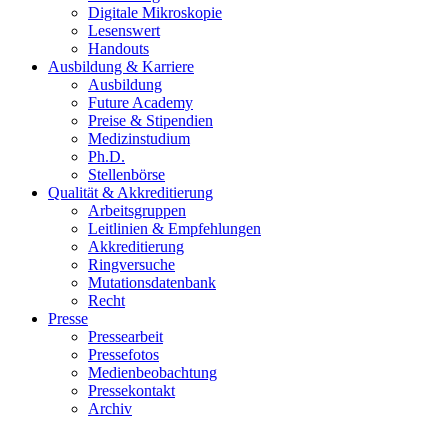
Digitale Mikroskopie
Lesenswert
Handouts
Ausbildung & Karriere
Ausbildung
Future Academy
Preise & Stipendien
Medizinstudium
Ph.D.
Stellenbörse
Qualität & Akkreditierung
Arbeitsgruppen
Leitlinien & Empfehlungen
Akkreditierung
Ringversuche
Mutationsdatenbank
Recht
Presse
Pressearbeit
Pressefotos
Medienbeobachtung
Pressekontakt
Archiv